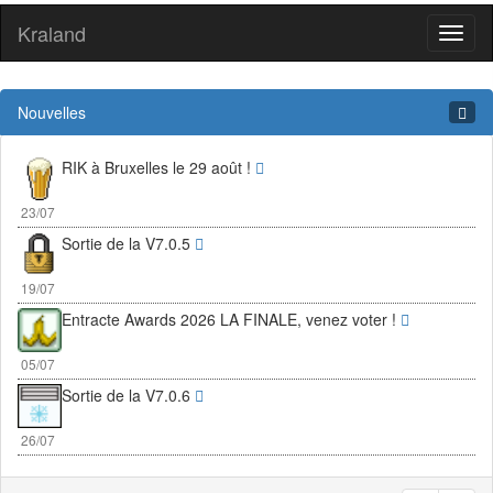
Kraland
Toggl
naviga
Nouvelles
RIK à Bruxelles le 29 août !
23/07
Sortie de la V7.0.5
19/07
Entracte Awards 2026 LA FINALE, venez voter !
05/07
Sortie de la V7.0.6
26/07