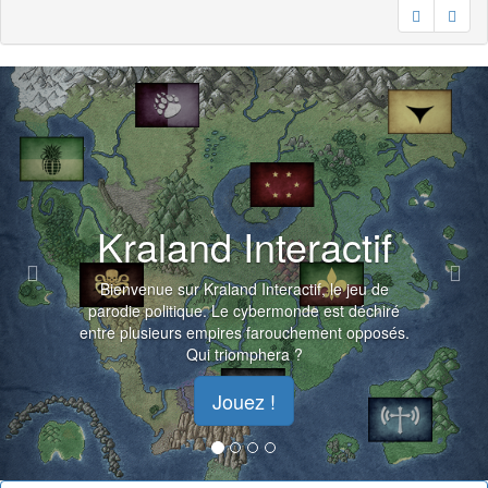
Previous
Nex
Kraland Interactif
Bienvenue sur Kraland Interactif, le jeu de
parodie politique. Le cybermonde est déchiré
entre plusieurs empires farouchement opposés.
Qui triomphera ?
Jouez !