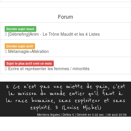
Forum
Dernier sujet lancé
[Débriefing]Anim - Le Trône Maudit et les 4 Listes
Dernier sujet actif
Métamagie+Altération
Sujet le plus actif créé ce mois
Ecrire et représenter les femmes / minorités
« Ce n'est pas une miette de pain, c'est
la moisson du monde entier qu'il faut à
la race humaine, sans exploiteur et sans
exploité. » (Louise Michel)
Mentions légales
|
Defkra 5
| Généré en 0.02 sec. | 08 août 20:59