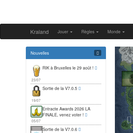
Kraland
Jouer
Règles
Monde
Pr
Nouvelles
RIK à Bruxelles le 29 août !
23/07
Sortie de la V7.0.5
19/07
Entracte Awards 2026 LA
FINALE, venez voter !
05/07
Sortie de la V7.0.6