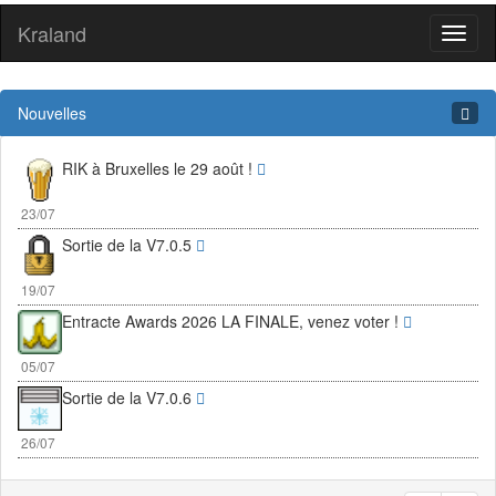
Kraland
Toggl
naviga
Nouvelles
RIK à Bruxelles le 29 août !
23/07
Sortie de la V7.0.5
19/07
Entracte Awards 2026 LA FINALE, venez voter !
05/07
Sortie de la V7.0.6
26/07