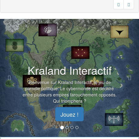
Previous
Nex
Kraland Interactif
Bienvenue sur Kraland Interactif, le jeu de
parodie politique. Le cybermonde est déchiré
entre plusieurs empires farouchement opposés.
Qui triomphera ?
Jouez !