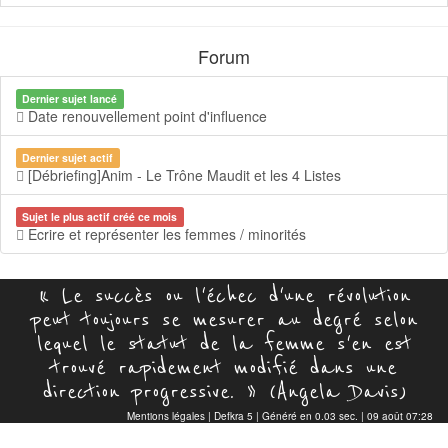
Forum
Dernier sujet lancé
Date renouvellement point d'influence
Dernier sujet actif
[Débriefing]Anim - Le Trône Maudit et les 4 Listes
Sujet le plus actif créé ce mois
Ecrire et représenter les femmes / minorités
« Le succès ou l'échec d'une révolution
peut toujours se mesurer au degré selon
lequel le statut de la femme s'en est
trouvé rapidement modifié dans une
direction progressive. » (Angela Davis)
Mentions légales
|
Defkra 5
| Généré en 0.03 sec. | 09 août 07:28