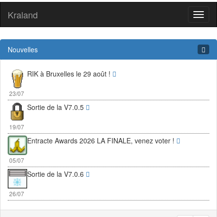
Kraland
Toggl
naviga
Nouvelles
RIK à Bruxelles le 29 août !
23/07
Sortie de la V7.0.5
19/07
Entracte Awards 2026 LA FINALE, venez voter !
05/07
Sortie de la V7.0.6
26/07