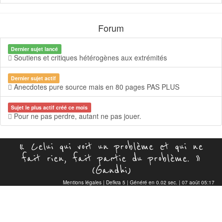
Forum
Dernier sujet lancé
Soutiens et critiques hétérogènes aux extrémités
Dernier sujet actif
Anecdotes pure source mais en 80 pages PAS PLUS
Sujet le plus actif créé ce mois
Pour ne pas perdre, autant ne pas jouer.
« Celui qui voit un problème et qui ne
fait rien, fait partie du problème. »
(Gandhi)
Mentions légales
|
Defkra 5
| Généré en 0.02 sec. | 07 août 05:17