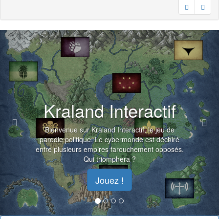
Previous
Nex
Kraland Interactif
Bienvenue sur Kraland Interactif, le jeu de
parodie politique. Le cybermonde est déchiré
entre plusieurs empires farouchement opposés.
Qui triomphera ?
Jouez !