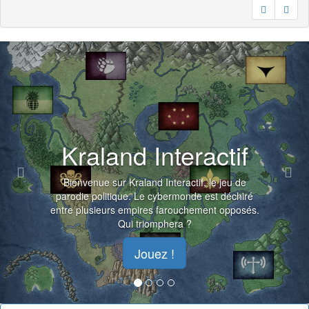
Previous
Nex
Kraland Interactif
Bienvenue sur Kraland Interactif, le jeu de
parodie politique. Le cybermonde est déchiré
entre plusieurs empires farouchement opposés.
Qui triomphera ?
Jouez !