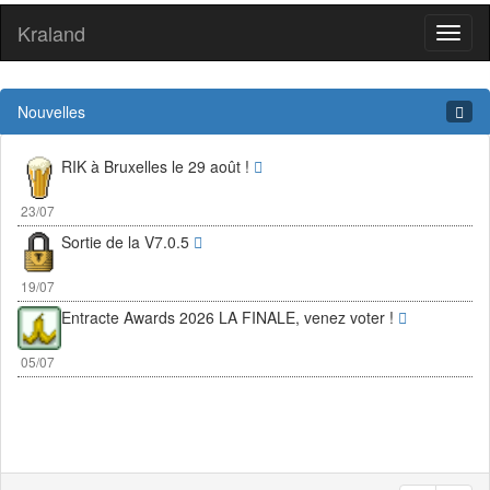
Kraland
Toggl
naviga
Nouvelles
RIK à Bruxelles le 29 août !
23/07
Sortie de la V7.0.5
19/07
Entracte Awards 2026 LA FINALE, venez voter !
05/07