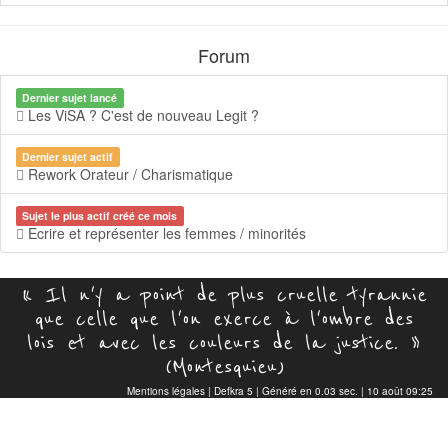
Forum
Dernier sujet lancé
Les ViSA ? C'est de nouveau Legit ?
Dernier sujet actif
Rework Orateur / Charismatique
Sujet le plus actif créé ce mois
Ecrire et représenter les femmes / minorités
« Il n'y a point de plus cruelle tyrannie
que celle que l'on exerce à l'ombre des
lois et avec les couleurs de la justice. »
(Montesquieu)
Mentions légales
|
Defkra 5
| Généré en 0.03 sec. | 10 août 09:25