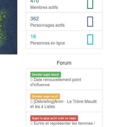
470
Membres actifs
362
Personnages actifs
16
Personnes en ligne
Forum
Dernier sujet lancé
Date renouvellement point
d'influence
Dernier sujet actif
[Débriefing]Anim - Le Trône Maudit
et les 4 Listes
Sujet le plus actif créé ce mois
Ecrire et représenter les femmes /