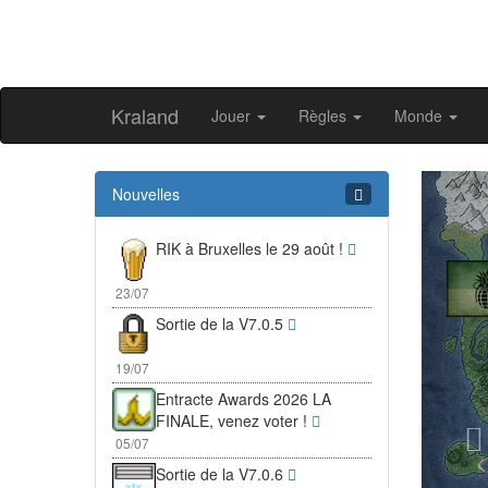
Kraland
Jouer
Règles
Monde
Pr
Nouvelles
RIK à Bruxelles le 29 août !
23/07
Sortie de la V7.0.5
19/07
Entracte Awards 2026 LA
FINALE, venez voter !
05/07
Sortie de la V7.0.6