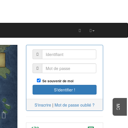
Next
Se souvenir de moi
S'inscrire
|
Mot de passe oublié ?
MC