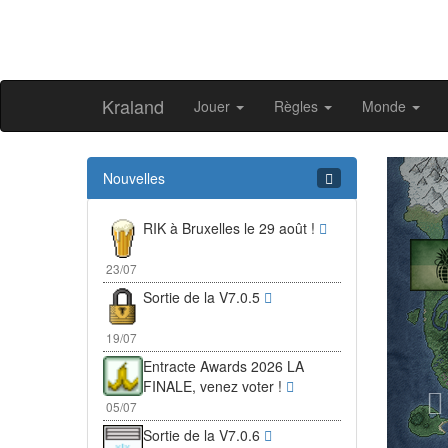
Kraland
Jouer
Règles
Monde
Pr
Nouvelles
RIK à Bruxelles le 29 août !
23/07
Sortie de la V7.0.5
19/07
Entracte Awards 2026 LA
FINALE, venez voter !
05/07
Sortie de la V7.0.6