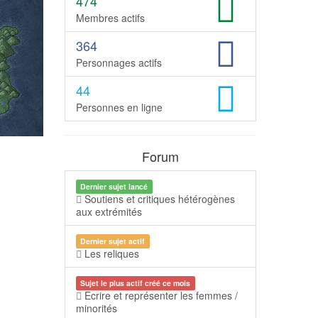
474
Membres actifs
364
Personnages actifs
44
Personnes en ligne
Forum
Dernier sujet lancé
Soutiens et critiques hétérogènes
aux extrémités
Dernier sujet actif
Les reliques
Sujet le plus actif créé ce mois
Ecrire et représenter les femmes /
minorités