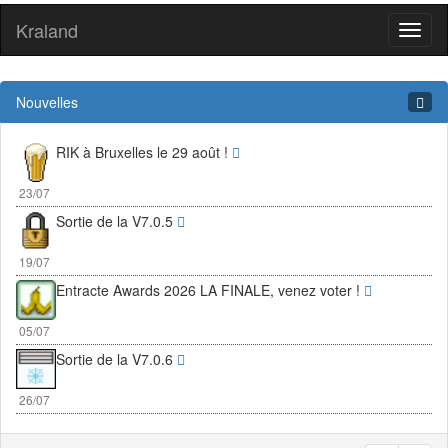
Kraland
Toggl
naviga
Nouvelles
RIK à Bruxelles le 29 août !
23/07
Sortie de la V7.0.5
19/07
Entracte Awards 2026 LA FINALE, venez voter !
05/07
Sortie de la V7.0.6
26/07