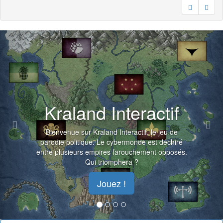
Previous
Nex
Kraland Interactif
Bienvenue sur Kraland Interactif, le jeu de
parodie politique. Le cybermonde est déchiré
entre plusieurs empires farouchement opposés.
Qui triomphera ?
Jouez !