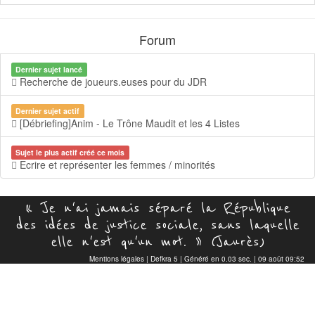
Forum
Dernier sujet lancé
Recherche de joueurs.euses pour du JDR
Dernier sujet actif
[Débriefing]Anim - Le Trône Maudit et les 4 Listes
Sujet le plus actif créé ce mois
Ecrire et représenter les femmes / minorités
« Je n'ai jamais séparé la République
des idées de justice sociale, sans laquelle
elle n'est qu'un mot. » (Jaurès)
Mentions légales
|
Defkra 5
| Généré en 0.03 sec. | 09 août 09:52