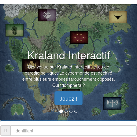
Previous
Nex
Kraland Interactif
Bienvenue sur Kraland Interactif, le jeu de
parodie politique. Le cybermonde est déchiré
entre plusieurs empires farouchement opposés.
Qui triomphera ?
Jouez !