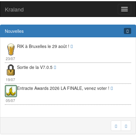
Kraland
Toggl
naviga
Nouvelles
RIK à Bruxelles le 29 août !
23/07
Sortie de la V7.0.5
19/07
Entracte Awards 2026 LA FINALE, venez voter !
05/07