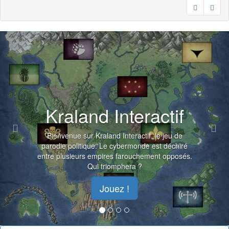
Previous
Nex
Kraland Interactif
Bienvenue sur Kraland Interactif, le jeu de
parodie politique. Le cybermonde est déchiré
entre plusieurs empires farouchement opposés.
Qui triomphera ?
Jouez !