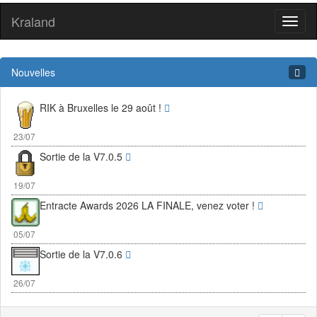
Kraland
Toggl
naviga
Nouvelles
RIK à Bruxelles le 29 août !
23/07
Sortie de la V7.0.5
19/07
Entracte Awards 2026 LA FINALE, venez voter !
05/07
Sortie de la V7.0.6
26/07