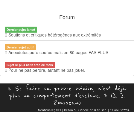
Forum
Dernier sujet lancé
Soutiens et critiques hétérogènes aux extrémités
Dernier sujet actif
Anecdotes pure source mais en 80 pages PAS PLUS
Sujet le plus actif créé ce mois
Pour ne pas perdre, autant ne pas jouer.
« Se faire sa propre opinion, n'est déjà
plus un comportement d'esclave. » (J. J.
Rousseau)
Mentions légales
|
Defkra 5
| Généré en 0.03 sec. | 07 août 07:34