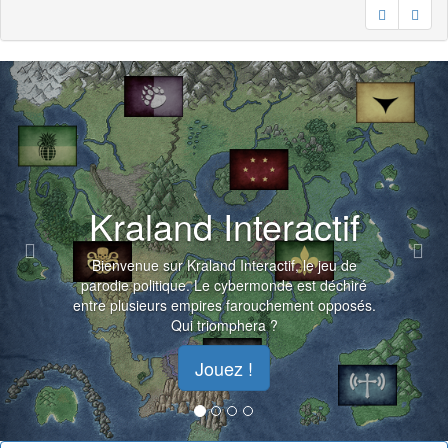
Previous
Nex
Kraland Interactif
Bienvenue sur Kraland Interactif, le jeu de
parodie politique. Le cybermonde est déchiré
entre plusieurs empires farouchement opposés.
Qui triomphera ?
Jouez !