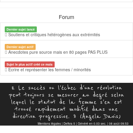
Forum
Dernier sujet lancé
Soutiens et critiques hétérogènes aux extrémités
Dernier sujet actif
Anecdotes pure source mais en 80 pages PAS PLUS
Sujet le plus actif créé ce mois
Ecrire et représenter les femmes / minorités
« Le succès ou l'échec d'une révolution
peut toujours se mesurer au degré selon
lequel le statut de la femme s'en est
trouvé rapidement modifié dans une
direction progressive. » (Angela Davis)
Mentions légales
|
Defkra 5
| Généré en 0.03 sec. | 08 août 09:53