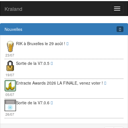
Kraland
Toggl
naviga
Nouvelles
RIK à Bruxelles le 29 août !
23/07
Sortie de la V7.0.5
19/07
Entracte Awards 2026 LA FINALE, venez voter !
05/07
Sortie de la V7.0.6
26/07