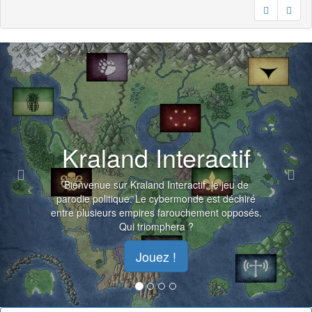
Previous
Nex
Kraland Interactif
Bienvenue sur Kraland Interactif, le jeu de
parodie politique. Le cybermonde est déchiré
entre plusieurs empires farouchement opposés.
Qui triomphera ?
Jouez !