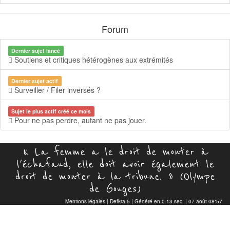
Forum
Dernier sujet lancé
Soutiens et critiques hétérogènes aux extrémités
Dernier sujet actif
Surveiller / Filer inversés ?
Sujet le plus actif créé ce mois
Pour ne pas perdre, autant ne pas jouer.
« La femme a le droit de monter à
l'échafaud, elle doit avoir également le
droit de monter à la tribune. » (Olympe
de Gouges)
Mentions légales
|
Defkra 5
| Généré en 0.13 sec. | 07 août 08:57