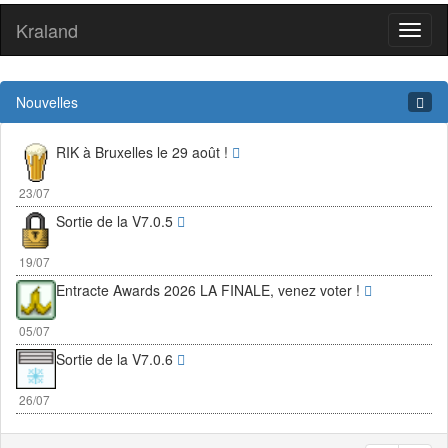
Kraland
Toggl
naviga
Nouvelles
RIK à Bruxelles le 29 août !
23/07
Sortie de la V7.0.5
19/07
Entracte Awards 2026 LA FINALE, venez voter !
05/07
Sortie de la V7.0.6
26/07