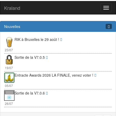
Kraland
Toggl
naviga
Nouvelles
RIK à Bruxelles le 29 août !
23/07
Sortie de la V7.0.5
19/07
Entracte Awards 2026 LA FINALE, venez voter !
05/07
Sortie de la V7.0.6
26/07