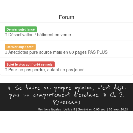
Forum
Dernier sujet lancé
Désactivation / bâtiment en vente
Dernier sujet actif
Anecdotes pure source mais en 80 pages PAS PLUS
Sujet le plus actif créé ce mois
Pour ne pas perdre, autant ne pas jouer.
« Se faire sa propre opinion, n'est déjà
plus un comportement d'esclave. » (J. J.
Rousseau)
Mentions légales
|
Defkra 5
| Généré en 0.03 sec. | 06 août 20:21