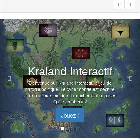
Previous
Nex
Kraland Interactif
Bienvenue sur Kraland Interactif, le jeu de
parodie politique. Le cybermonde est déchiré
entre plusieurs empires farouchement opposés.
Qui triomphera ?
Jouez !