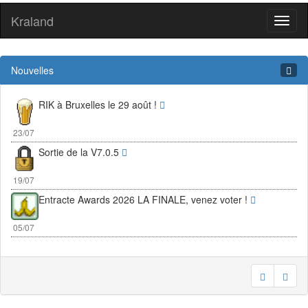
Kraland
Toggl
naviga
Nouvelles
RIK à Bruxelles le 29 août !
23/07
Sortie de la V7.0.5
19/07
Entracte Awards 2026 LA FINALE, venez voter !
05/07