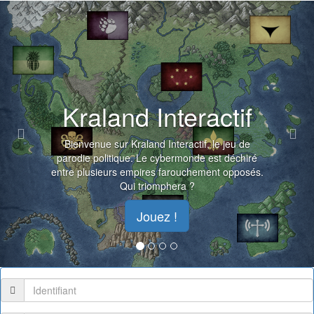
Previous
Nex
Kraland Interactif
Bienvenue sur Kraland Interactif, le jeu de
parodie politique. Le cybermonde est déchiré
entre plusieurs empires farouchement opposés.
Qui triomphera ?
Jouez !