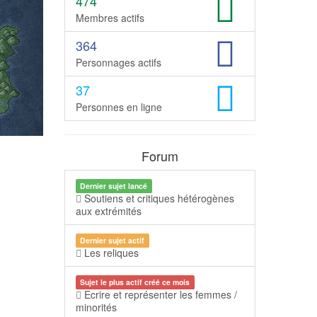
474
Membres actifs
364
Personnages actifs
37
Personnes en ligne
Forum
Dernier sujet lancé
Soutiens et critiques hétérogènes
aux extrémités
Dernier sujet actif
Les reliques
Sujet le plus actif créé ce mois
Ecrire et représenter les femmes /
minorités