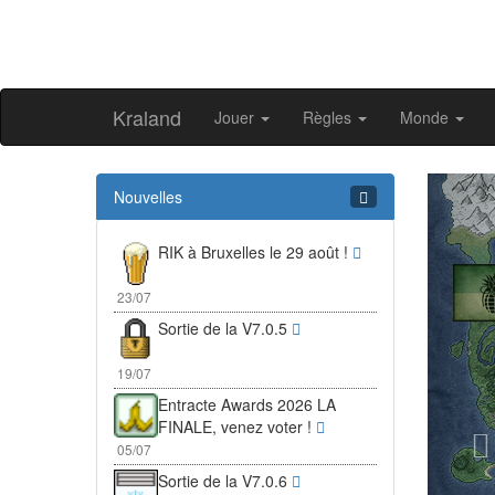
Kraland
Jouer
Règles
Monde
Pr
Nouvelles
RIK à Bruxelles le 29 août !
23/07
Sortie de la V7.0.5
19/07
Entracte Awards 2026 LA
FINALE, venez voter !
05/07
Sortie de la V7.0.6