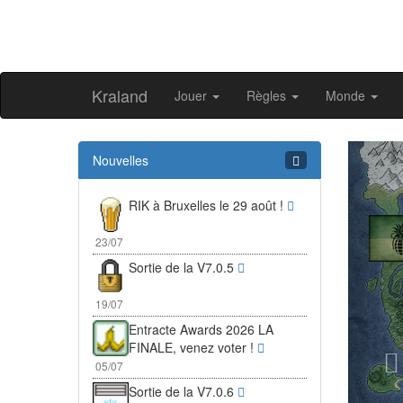
Kraland
Jouer
Règles
Monde
Pr
Nouvelles
RIK à Bruxelles le 29 août !
23/07
Sortie de la V7.0.5
19/07
Entracte Awards 2026 LA
FINALE, venez voter !
05/07
Sortie de la V7.0.6