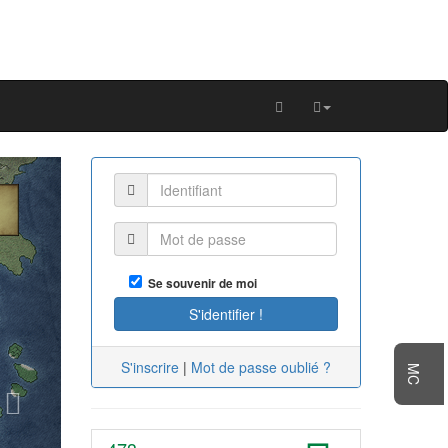
Next
Se souvenir de moi
S'inscrire
|
Mot de passe oublié ?
MC