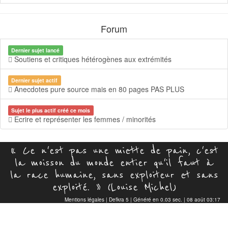
Forum
Dernier sujet lancé
Soutiens et critiques hétérogènes aux extrémités
Dernier sujet actif
Anecdotes pure source mais en 80 pages PAS PLUS
Sujet le plus actif créé ce mois
Ecrire et représenter les femmes / minorités
« Ce n'est pas une miette de pain, c'est
la moisson du monde entier qu'il faut à
la race humaine, sans exploiteur et sans
exploité. » (Louise Michel)
Mentions légales
|
Defkra 5
| Généré en 0.03 sec. | 08 août 03:17