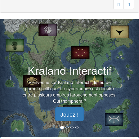
Previous
Nex
Kraland Interactif
Bienvenue sur Kraland Interactif, le jeu de
parodie politique. Le cybermonde est déchiré
entre plusieurs empires farouchement opposés.
Qui triomphera ?
Jouez !