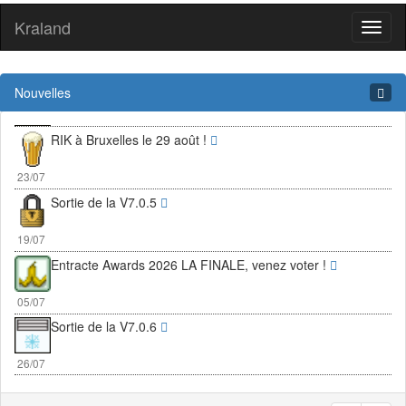
Kraland
Toggl
naviga
Nouvelles
RIK à Bruxelles le 29 août !
23/07
Sortie de la V7.0.5
19/07
Entracte Awards 2026 LA FINALE, venez voter !
05/07
Sortie de la V7.0.6
26/07