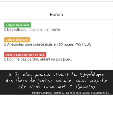
Forum
Dernier sujet lancé
Désactivation / bâtiment en vente
Dernier sujet actif
Anecdotes pure source mais en 80 pages PAS PLUS
Sujet le plus actif créé ce mois
Pour ne pas perdre, autant ne pas jouer.
« Je n'ai jamais séparé la République
des idées de justice sociale, sans laquelle
elle n'est qu'un mot. » (Jaurès)
Mentions légales
|
Defkra 5
| Généré en 0.03 sec. | 06 août 20:55