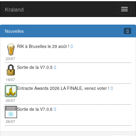
Kraland
Toggl
naviga
Nouvelles
RIK à Bruxelles le 29 août !
23/07
Sortie de la V7.0.5
19/07
Entracte Awards 2026 LA FINALE, venez voter !
05/07
Sortie de la V7.0.6
26/07