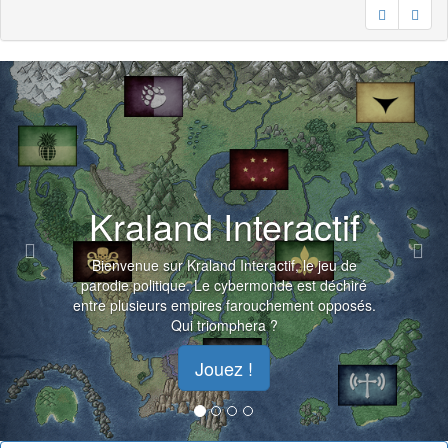
Previous
Nex
Kraland Interactif
Bienvenue sur Kraland Interactif, le jeu de
parodie politique. Le cybermonde est déchiré
entre plusieurs empires farouchement opposés.
Qui triomphera ?
Jouez !