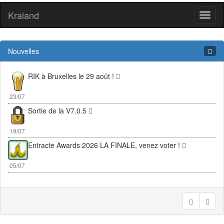
Kraland
Toggl
naviga
Nouvelles
RIK à Bruxelles le 29 août !
23/07
Sortie de la V7.0.5
19/07
Entracte Awards 2026 LA FINALE, venez voter !
05/07