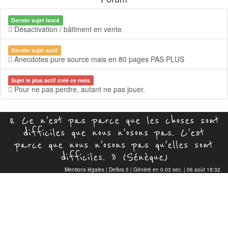
Dernier sujet lancé
Désactivation / bâtiment en vente
Dernier sujet actif
Anecdotes pure source mais en 80 pages PAS PLUS
Sujet le plus actif créé ce mois
Pour ne pas perdre, autant ne pas jouer.
« Ce n'est pas parce que les choses sont
difficiles que nous n'osons pas. C'est
parce que nous n'osons pas qu'elles sont
difficiles. » (Sénèque)
Mentions légales
|
Defkra 5
| Généré en 0.03 sec. | 06 août 18:32