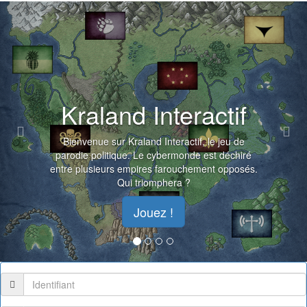
Previous
Nex
Kraland Interactif
Bienvenue sur Kraland Interactif, le jeu de
parodie politique. Le cybermonde est déchiré
entre plusieurs empires farouchement opposés.
Qui triomphera ?
Jouez !