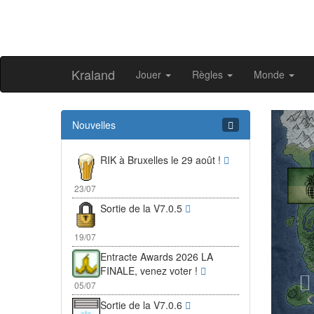
Kraland
Jouer
Règles
Monde
Pr
Nouvelles
RIK à Bruxelles le 29 août !
23/07
Sortie de la V7.0.5
19/07
Entracte Awards 2026 LA
FINALE, venez voter !
05/07
Sortie de la V7.0.6