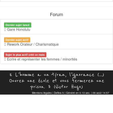
Forum
Dernier sujet lancé
Gare Honolulu
Dernier sujet actif
Rework Orateur / Charismatique
Sujet le plus actif créé ce mois
Ecrire et représenter les femmes / minorités
« L'homme a un tyran, l'ignorance (...)
Ouvrez une école et vous fermerez une
prison. » (Victor Hugo)
Mentions légales
|
Defkra 5
| Généré en 0.13 sec. | 09 août 14:57