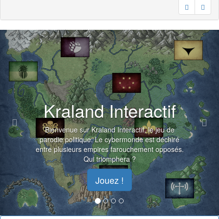
Previous
Nex
Kraland Interactif
Bienvenue sur Kraland Interactif, le jeu de
parodie politique. Le cybermonde est déchiré
entre plusieurs empires farouchement opposés.
Qui triomphera ?
Jouez !