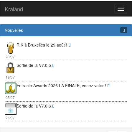
Kraland
Toggl
naviga
Nouvelles
RIK à Bruxelles le 29 août !
23/07
Sortie de la V7.0.5
19/07
Entracte Awards 2026 LA FINALE, venez voter !
05/07
Sortie de la V7.0.6
26/07