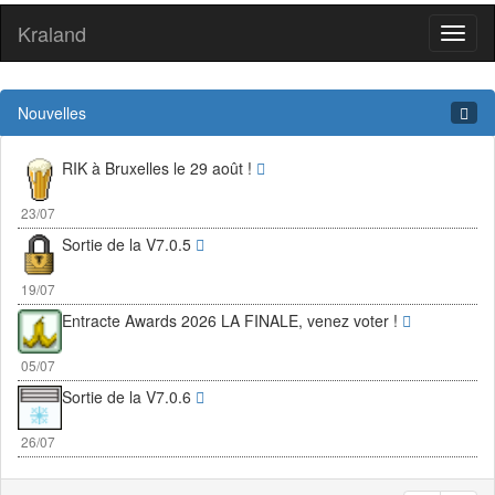
Kraland
Toggl
naviga
Nouvelles
RIK à Bruxelles le 29 août !
23/07
Sortie de la V7.0.5
19/07
Entracte Awards 2026 LA FINALE, venez voter !
05/07
Sortie de la V7.0.6
26/07