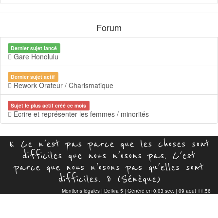
Forum
Dernier sujet lancé
Gare Honolulu
Dernier sujet actif
Rework Orateur / Charismatique
Sujet le plus actif créé ce mois
Ecrire et représenter les femmes / minorités
« Ce n'est pas parce que les choses sont
difficiles que nous n'osons pas. C'est
parce que nous n'osons pas qu'elles sont
difficiles. » (Sénèque)
Mentions légales
|
Defkra 5
| Généré en 0.03 sec. | 09 août 11:56