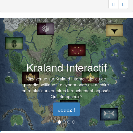
Previous
Nex
Kraland Interactif
Bienvenue sur Kraland Interactif, le jeu de
parodie politique. Le cybermonde est déchiré
entre plusieurs empires farouchement opposés.
Qui triomphera ?
Jouez !