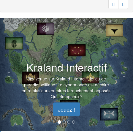
Previous
Nex
Kraland Interactif
Bienvenue sur Kraland Interactif, le jeu de
parodie politique. Le cybermonde est déchiré
entre plusieurs empires farouchement opposés.
Qui triomphera ?
Jouez !