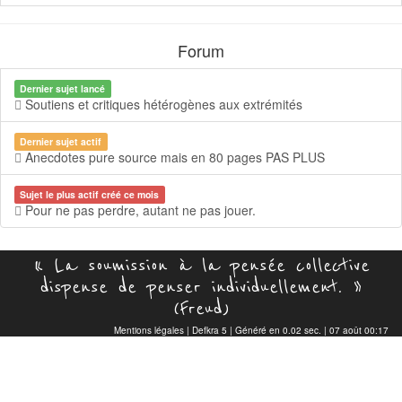
Forum
Dernier sujet lancé
Soutiens et critiques hétérogènes aux extrémités
Dernier sujet actif
Anecdotes pure source mais en 80 pages PAS PLUS
Sujet le plus actif créé ce mois
Pour ne pas perdre, autant ne pas jouer.
« La soumission à la pensée collective
dispense de penser individuellement. »
(Freud)
Mentions légales
|
Defkra 5
| Généré en 0.02 sec. | 07 août 00:17