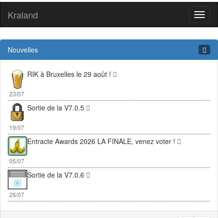
Kraland
Toggl
naviga
Nouvelles
RIK à Bruxelles le 29 août !
23/07
Sortie de la V7.0.5
19/07
Entracte Awards 2026 LA FINALE, venez voter !
05/07
Sortie de la V7.0.6
26/07