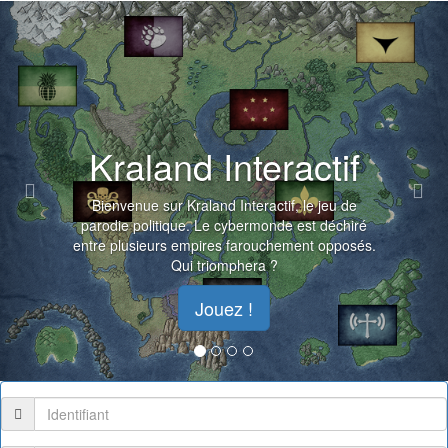
Previous
Nex
Kraland Interactif
Bienvenue sur Kraland Interactif, le jeu de
parodie politique. Le cybermonde est déchiré
entre plusieurs empires farouchement opposés.
Qui triomphera ?
Jouez !