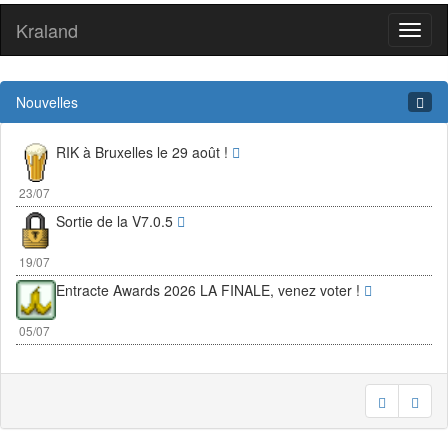
Kraland
Toggl
naviga
Nouvelles
RIK à Bruxelles le 29 août !
23/07
Sortie de la V7.0.5
19/07
Entracte Awards 2026 LA FINALE, venez voter !
05/07