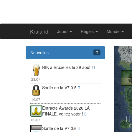
Kraland
Jouer
Règles
Monde
Pr
Nouvelles
RIK à Bruxelles le 29 août !
23/07
Sortie de la V7.0.5
19/07
Entracte Awards 2026 LA
FINALE, venez voter !
05/07
Sortie de la V7.0.6