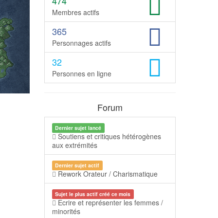
474
Membres actifs
365
Personnages actifs
32
Personnes en ligne
Forum
Dernier sujet lancé
Soutiens et critiques hétérogènes
aux extrémités
Dernier sujet actif
Rework Orateur / Charismatique
Sujet le plus actif créé ce mois
Ecrire et représenter les femmes /
minorités