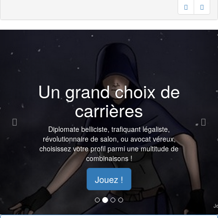
Previous
Nex
Un grand choix de
carrières
Diplomate belliciste, trafiquant légaliste,
révolutionnaire de salon, ou avocat véreux,
choisissez votre profil parmi une multitude de
combinaisons !
Jouez !
J