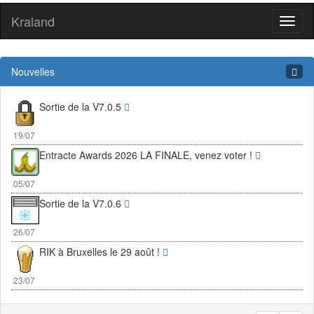
Kraland
Toggl
naviga
Nouvelles
Sortie de la V7.0.5
19/07
Entracte Awards 2026 LA FINALE, venez voter !
05/07
Sortie de la V7.0.6
26/07
RIK à Bruxelles le 29 août !
23/07