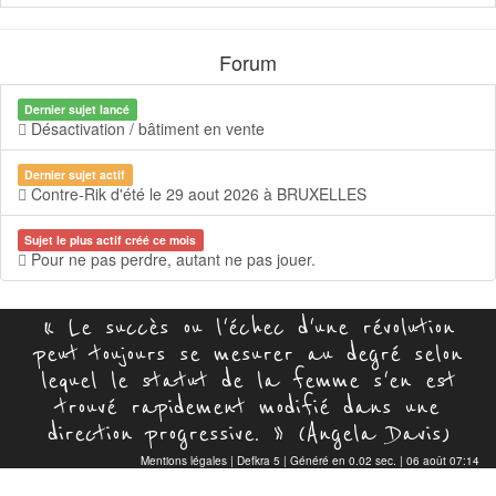
Forum
Dernier sujet lancé
Désactivation / bâtiment en vente
Dernier sujet actif
Contre-Rik d'été le 29 aout 2026 à BRUXELLES
Sujet le plus actif créé ce mois
Pour ne pas perdre, autant ne pas jouer.
« Le succès ou l'échec d'une révolution
peut toujours se mesurer au degré selon
lequel le statut de la femme s'en est
trouvé rapidement modifié dans une
direction progressive. » (Angela Davis)
Mentions légales
|
Defkra 5
| Généré en 0.02 sec. | 06 août 07:14